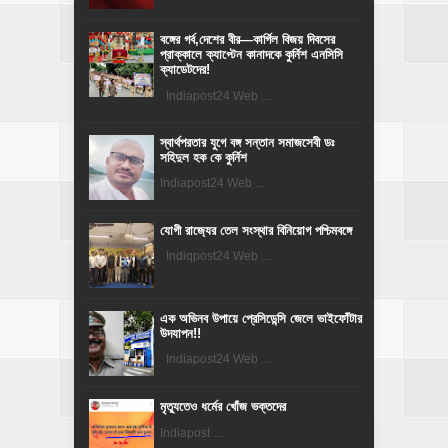
বঙ্গের গর্ব,দেশের বীর—কার্গিল বিজয় দিবসের
প্রাক্কালে ক্যাপ্টেন কানাদকে কুর্নিশ এনসিসি
ক্যাডেটদের!
Indiapost24 Web ...
স্বার্থপরতার যুগে বঙ্গ সন্তান সমাজসেবী ডঃ
সহিদুল হক কে কুর্নিশ
Indiapost24 Web ...
যোগী রাজ‍্যের তেল সংস্থার বিনিয়োগ পশ্চিমবঙ্গে
Indiqpost24 Web ...
এক অভিনব উপায়ে প্রেসিডেন্সি জেলে ভাইফোঁটার
উদযাপন!!
Indiapost24 Web ...
মৃত্যুতেও ধর্মের খোঁজ ভক্তদের
Indiapost ...