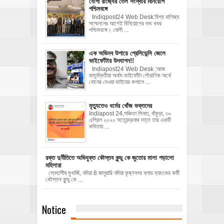
যোগী রাজ‍্যের তেল সংস্থার বিনিয়োগ
পশ্চিমবঙ্গে
Indiqpost24 Web Desk:বিশ্ব বাণিজ্য
সম্মেলনের আগেই বিনিয়োগের শুভ খবর
পশ্চিমবঙ্গে। যোগী ...
এক অভিনব উপায়ে প্রেসিডেন্সি জেলে
ভাইফোঁটার উদযাপন!!
Indiapost24 Web Desk :আজ
ভাতৃদ্বিতীয়া অর্থাৎ ভাইফোঁটা পৌরাণিক অর্থে
বোনের দেওয়া ভাইয়ের কপালে ...
মৃত্যুতেও ধর্মের খোঁজ ভক্তদের
Indiapost 24,সঞ্চিতা সিনহা, বাঁকুড়া, ৩০
এপ্রিল ২০২০ সত্যেন্দ্রনাথ দত্ত তার একটি
কবিতায় ...
রক্ত দুর্নীতিতে অভিযুক্ত কৌস্তব কুন্ডু কে জুতোর মালা পড়ালো
মহিলারা
স্নেহাশীষ মুখার্জি, নদিয়া 8 জানুয়ারি নদিয়া কৃষ্ণনগর ব্লাড ব্যাংকের কর্মী
কৌস্তব কুন্ডু কে ...
Notice