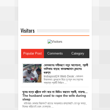
Visitors
Popular Post
Comments
Category
ডোমকলের সমীকরণে নতুন আলোচনা, প্রার্থী
তালিকায় বাড়ছে কামরুজ্জামান মন্ডলের
গুরুত্ব
Indiapost24 Web Desk: ডোমকল
বিধানসভা কেন্দ্রকে ঘিরে তৃণমূল কংগ্রেসের
সম্ভাব্য প্রার্থী নির্বাচন ...
ঘুমের মধ্যে স্ত্রীকে ধর্ষণ করে তা ভিডিও করতেন স্বামী, তারপর…
The husband used to rape the wife during
sleep
মহিলারা কোথায় নিরাপদ? রাতের অন্ধকারে রাস্তাঘাটে তো দূর অস্ত,
নিজের বাড়িতেই চরম হেনস্তার ...