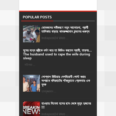
POPULAR POSTS
ডোমকলের সমীকরণে নতুন আলোচনা, প্রার্থী
তালিকায় বাড়ছে কামরুজ্জামান মন্ডলের গুরুত্ব
Indiapost24 Web ...
ঘুমের মধ্যে স্ত্রীকে ধর্ষণ করে তা ভিডিও করতেন স্বামী, তারপর…
The husband used to rape the wife during
sleep
মহিলারা ...
সোশ্যাল মিডিয়ায় দেশবিরোধী পোস্ট করার
অপরাধে বসিরহাটের শাঁকচুড়াতে গ্রেফতার এক
যুবক
হাসানুজ্জামান ...
হাওড়ায় সিনেমা হলের ছাদ ভেঙ্গে মৃত্যু দুজনের
!!!
Indiapost24 Web ...