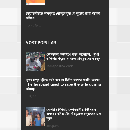
রক্ত দুর্নীতিতে অভিযুক্ত কৌস্তব কুন্ডু কে জুতোর মালা পড়ালো
মহিলারা
স্নেহাশীষ ...
MOST POPULAR
ডোমকলের সমীকরণে নতুন আলোচনা, প্রার্থী
তালিকায় বাড়ছে কামরুজ্জামান মন্ডলের গুরুত্ব
Indiapost24 Web ...
ঘুমের মধ্যে স্ত্রীকে ধর্ষণ করে তা ভিডিও করতেন স্বামী, তারপর…
The husband used to rape the wife during
sleep
মহিলারা ...
সোশ্যাল মিডিয়ায় দেশবিরোধী পোস্ট করার
অপরাধে বসিরহাটের শাঁকচুড়াতে গ্রেফতার এক
যুবক
হাসানুজ্জামান ...