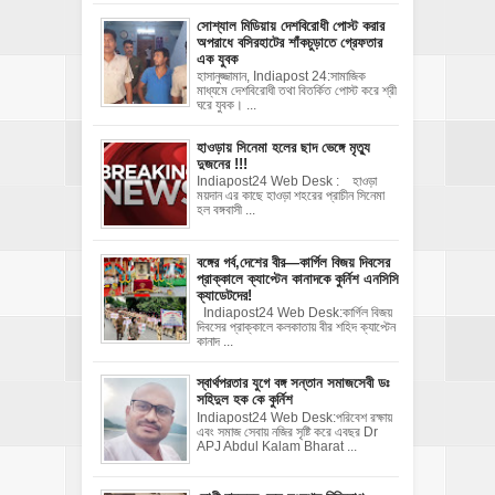
সোশ্যাল মিডিয়ায় দেশবিরোধী পোস্ট করার
অপরাধে বসিরহাটের শাঁকচুড়াতে গ্রেফতার
এক যুবক
হাসানুজ্জামান, Indiapost 24:সামাজিক
মাধ্যমে দেশবিরোধী তথা বিতর্কিত পোস্ট করে শ্রী
ঘরে যুবক। ...
হাওড়ায় সিনেমা হলের ছাদ ভেঙ্গে মৃত্যু
দুজনের !!!
Indiapost24 Web Desk : হাওড়া
ময়দান এর কাছে হাওড়া শহরের প্রাচীন সিনেমা
হল বঙ্গবাসী ...
বঙ্গের গর্ব,দেশের বীর—কার্গিল বিজয় দিবসের
প্রাক্কালে ক্যাপ্টেন কানাদকে কুর্নিশ এনসিসি
ক্যাডেটদের!
Indiapost24 Web Desk:কার্গিল বিজয়
দিবসের প্রাক্কালে কলকাতায় বীর শহিদ ক্যাপ্টেন
কানাদ ...
স্বার্থপরতার যুগে বঙ্গ সন্তান সমাজসেবী ডঃ
সহিদুল হক কে কুর্নিশ
Indiapost24 Web Desk:পরিবেশ রক্ষায়
এবং সমাজ সেবায় নজির সৃষ্টি করে এবছর Dr
APJ Abdul Kalam Bharat ...