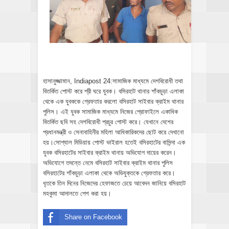
হাসানুজ্জামান, Indiapost 24:সামাজিক মাধ্যমে দেশবিরোধী তথা
বিতর্কিত পোস্ট করে শ্রী ঘরে যুবক। বসিরহাট থানার শাঁকচুড়া এলাকা
থেকে এক যুবককে গ্রেফতার করলো বসিরহাট সাইবার ক্রাইম থানার
পুলিস। এই যুবক সামাজিক মাধ্যমে নিজের প্রোফাইলে একাধিক
বিতর্কিত ছবি সহ দেশবিরোধী প্রচুর পোস্ট করে। যেখানে দেশের
প্রধানমন্ত্রী ও সেনাবাহিনীর মহিলা আধিকারিকদের ছোট করে দেখানো
হয়।সোশ্যাল মিডিয়ায় পোস্ট ভাইরাল হতেই বসিরহাটের বাসিন্দা এক
যুবক বসিরহাটের সাইবার ক্রাইম থানায় অভিযোগ দায়ের করেন।
অভিযোগে তদন্তে নেমে বসিরহাট সাইবার ক্রাইম থানার পুলিস
বসিরহাটের শাঁকচুড়া এলাকা থেকে অভিযুক্তকে গ্রেফতার করে।
ধৃতকে তিন দিনের নিজেদের হেফাজতে চেয়ে আবেদন জানিয়ে বসিরহাট
মহকুমা আদালতে পেশ করা হয়।
Share on Facebook