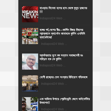
হাওড়ায় সিনেমা হলের ছাদ ভেঙ্গে মৃত্যু দুজনের
!!!
Indiapost24 Web ...
বঙ্গের গর্ব,দেশের বীর—কার্গিল বিজয় দিবসের
প্রাক্কালে ক্যাপ্টেন কানাদকে কুর্নিশ এনসিসি
ক্যাডেটদের!
Indiapost24 Web ...
স্বার্থপরতার যুগে বঙ্গ সন্তান সমাজসেবী ডঃ
সহিদুল হক কে কুর্নিশ
Indiapost24 Web ...
যোগী রাজ‍্যের তেল সংস্থার বিনিয়োগ পশ্চিমবঙ্গে
Indiqpost24 Web ...
এক অভিনব উপায়ে প্রেসিডেন্সি জেলে ভাইফোঁটার
উদযাপন!!
Indiapost24 Web ...