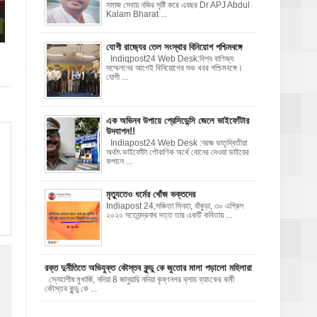
সমাজ সেবায় নজির সৃষ্টি করে এবছর Dr APJ Abdul
Kalam Bharat ...
যোগী রাজ‍্যের তেল সংস্থার বিনিয়োগ পশ্চিমবঙ্গে
Indiqpost24 Web Desk:বিশ্ব বাণিজ্য
সম্মেলনের আগেই বিনিয়োগের শুভ খবর পশ্চিমবঙ্গে।
যোগী ...
এক অভিনব উপায়ে প্রেসিডেন্সি জেলে ভাইফোঁটার
উদযাপন!!
Indiapost24 Web Desk :আজ ভাতৃদ্বিতীয়া
অর্থাৎ ভাইফোঁটা পৌরাণিক অর্থে বোনের দেওয়া ভাইয়ের
কপালে ...
e
মৃত্যুতেও ধর্মের খোঁজ ভক্তদের
Indiapost 24,সঞ্চিতা সিনহা, বাঁকুড়া, ৩০ এপ্রিল
২০২০ সত্যেন্দ্রনাথ দত্ত তার একটি কবিতায় ...
রক্ত দুর্নীতিতে অভিযুক্ত কৌস্তব কুন্ডু কে জুতোর মালা পড়ালো মহিলারা
স্নেহাশীষ মুখার্জি, নদিয়া 8 জানুয়ারি নদিয়া কৃষ্ণনগর ব্লাড ব্যাংকের কর্মী
কৌস্তব কুন্ডু কে ...