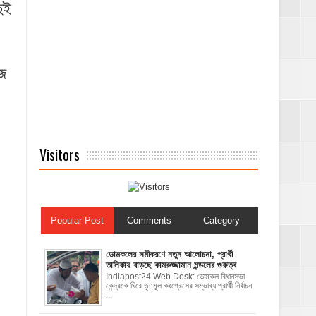
ুই
াজ
Visitors
Popular Post
Comments
Category
ডোমকলের সমীকরণে নতুন আলোচনা, প্রার্থী
তালিকায় বাড়ছে কামরুজ্জামান মন্ডলের গুরুত্ব
Indiapost24 Web Desk: ডোমকল বিধানসভা
কেন্দ্রকে ঘিরে তৃণমূল কংগ্রেসের সম্ভাব্য প্রার্থী নির্বাচন
...