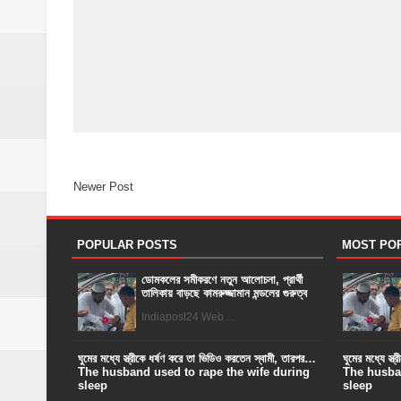
Newer Post
POPULAR POSTS
MOST PO
ডোমকলের সমীকরণে নতুন আলোচনা, প্রার্থী
তালিকায় বাড়ছে কামরুজ্জামান মন্ডলের গুরুত্ব
Indiapost24 Web ...
ঘুমের মধ্যে স্ত্রীকে ধর্ষণ করে তা ভিডিও করতেন স্বামী, তারপর…
ঘুমের মধ্যে স্
The husband used to rape the wife during
The husban
sleep
sleep