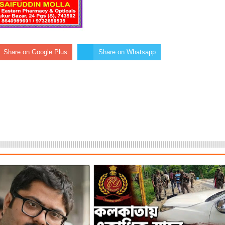
৬’ সমাপ্ত
প্রশিক্ষণ শিবির, ড্রোন প্রশিক্ষণেও জোর
িকে ভর্ৎসনা
Share on Google Plus
Share on Whatsapp
় বাড়ছে কামরুজ্জামান মন্ডলের গুরুত্ব
সি কাপ