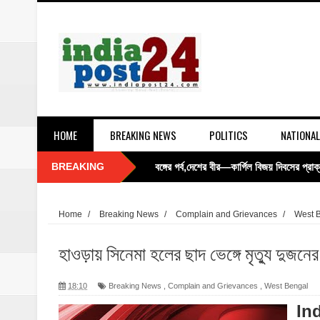
HOME
BREAKING NEWS
POLITICS
NATIONAL
BREAKING
বঙ্গের গর্ব,দেশের বীর—কার্গিল বিজয় দিবসের প্রা
‘তেল-গ্যাসে স্বনির্ভর নয় কোনও দেশ’, জ্বালান
Home
/
Breaking News
/
Complain and Grievances
/
West 
নবান্নে মন্ত্রিসভার বড় সিদ্ধান্ত: বিএসএফকে জ
হাওড়ায় সিনেমা হলের ছাদ ভেঙ্গে মৃত্যু দুজনের
১০ দিন পর স্বস্তি! সব মামলায় জামিন পেয়ে জেলমুক
18:10
Breaking News
,
Complain and Grievances
,
West Bengal
সোনা পাপ্পু মামলায় ইডির সাঁড়াশি অভিযান, কল
In