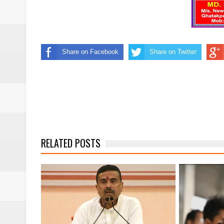
হালদিয়ায় অস্ত্র প্রশিক্ষণ শিবির ‘হোশিয়ার–২০২
কল্যাণীতে এনসিসি ক্যাডেটদের ১০ দিনের নিবিড় 
‘চা পে চর্চা’য় কড়া বার্তা সিইসি-র,একাধিক এজেন্স
Share on Facebook
Share on Twitter
ডোমকলের সমীকরণে নতুন আলোচনা, প্রার্থী তালিকায
গৌরব, গতি আর গর্ব—এক মঞ্চে আইএএফ ও ইএ
RELATED POSTS