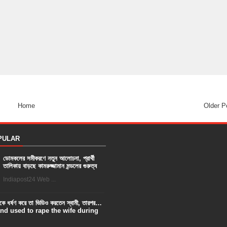
Home
Older P
PULAR
ডোমকলের সমীকরণে নতুন আলোচনা, প্রার্থী
তালিকায় বাড়ছে কামরুজ্জামান মন্ডলের গুরুত্ব
Indiapost24 Web ...
ত্রীকে ধর্ষণ করে তা ভিডিও করতেন স্বামী, তারপর…
d used to rape the wife during