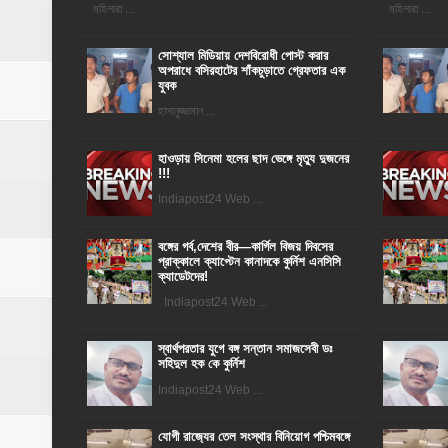
মহিলারা ...
মহিলারা ...
সোশ্যাল মিডিয়ায় দেশবিরোধী পোস্ট করার
অপরাধে বসিরহাটের শাঁকচুড়াতে গ্রেফতার এক
যুবক
হাসানুজ্জামান ...
হাওড়ায় সিনেমা হলের ছাদ ভেঙ্গে মৃত্যু দুজনের
!!!
Indiapost24 Web ...
বঙ্গের গর্ব,দেশের বীর—কার্গিল বিজয় দিবসের
প্রাক্কালে ক্যাপ্টেন কানাদকে কুর্নিশ এনসিসি
ক্যাডেটদের!
Indiapost24 Web ...
স্বার্থপরতার যুগে বঙ্গ সন্তান সমাজসেবী ডঃ
সহিদুল হক কে কুর্নিশ
Indiapost24 Web ...
যোগী রাজ‍্যের তেল সংস্থার বিনিয়োগ পশ্চিমবঙ্গে