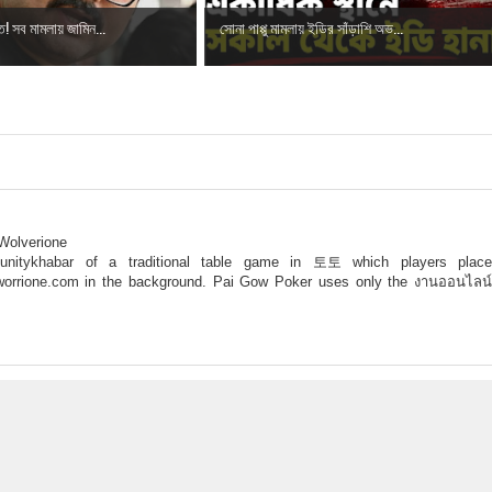
ি! সব মামলায় জামিন...
সোনা পাপ্পু মামলায় ইডির সাঁড়াশি অভ...
Wolverione
nitykhabar
of a traditional table game in
토토
which players plac
worrione.com
in the background. Pai Gow Poker uses only the
งานออนไลน์