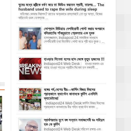
ঘুমের মধ্যে স্ত্রীকে ধর্ষণ করে তা ভিডিও করতেন স্বামী, তারপর… The
husband used to rape the wife during sleep
মহিলারা কোথায় নিরাপদ? রাতের অন্ধকারে রাস্তাঘাটে তো দূর অস্ত, নিজের
বাড়িতেই চরম হেনস্তার ...
সোশ্যাল মিডিয়ায় দেশবিরোধী পোস্ট করার অপরাধে
বসিরহাটের শাঁকচুড়াতে গ্রেফতার এক যুবক
হাসানুজ্জামান, Indiapost 24:সামাজিক মাধ্যমে
দেশবিরোধী তথা বিতর্কিত পোস্ট করে শ্রী ঘরে যুবক। ...
হাওড়ায় সিনেমা হলের ছাদ ভেঙ্গে মৃত্যু দুজনের !!!
Indiapost24 Web Desk : হাওড়া ময়দান এর
কাছে হাওড়া শহরের প্রাচীন সিনেমা হল বঙ্গবাসী ...
বঙ্গের গর্ব,দেশের বীর—কার্গিল বিজয় দিবসের
প্রাক্কালে ক্যাপ্টেন কানাদকে কুর্নিশ এনসিসি
ক্যাডেটদের!
Indiapost24 Web Desk:কার্গিল বিজয় দিবসের
প্রাক্কালে কলকাতায় বীর শহিদ ক্যাপ্টেন কানাদ ...
স্বার্থপরতার যুগে বঙ্গ সন্তান সমাজসেবী ডঃ সহিদুল
হক কে কুর্নিশ
Indiapost24 Web Desk:পরিবেশ রক্ষায় এবং