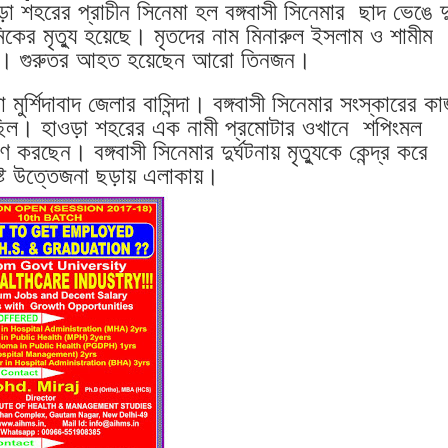
ড়া শহরের প্রাচীন সিনেমা হল বঙ্গবাসী সিনেমার ছাদ ভেঙে দ
ার আগ্নেয়াস্ত্র!
মিকের মৃত্যু হয়েছে। মৃতদের নাম মিনারুল ইসলাম ও শামীম
। গুরুতর আহত হয়েছেন আরো তিনজন।
!!!
া মুর্শিদাবাদ জেলার বাসিন্দা। বঙ্গবাসী সিনেমার সংস্কারের ক
িল। হাওড়া শহরের এক নামী প্রমোটার ওখানে শপিংমল
মাণ করছেন। বঙ্গবাসী সিনেমার দুর্ঘটনায় মৃত্যুকে কেন্দ্র করে
্ট উত্তেজনা ছড়ায় এলাকায়।
ল্লিতে বৈঠক
ম্পূর্ণ
টেন্যান্ট জেনারেল ভিএমবি কৃষ্ণন
দায় তিওয়ারির
্ধজাহাজ
াপত্তা