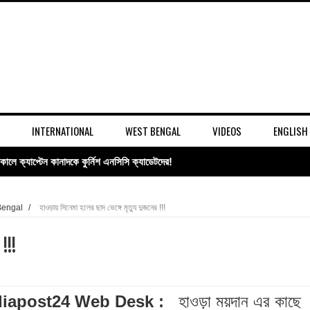
INTERNATIONAL
WEST BENGAL
VIDEOS
ENGLISH
ক্কালে ক্যাপ্টেন কানাদকে কুর্নিশ এনসিসি ক্যাডেটদের!
ি পরিকাঠামোয় এক দশকের সাফল্য তুলে ধরলেন অতিরিক্ত মুখ্যসচিব বিবেক কুমার
Bengal
/
হাওড়ায় সিনেমা হলের ছাদ ভেঙ্গে মৃত্যু দুজনের !!!
মি হস্তান্তর, সীমান্ত নিরাপত্তা ও রেল প্রকল্পে জোর !!!
 !!!
্তির পথে বাংলা পক্ষের গর্গ চট্টোপাধ্যায়!!!
কাতার তিন জায়গায় একযোগে তল্লাশি!!!
diapost24 Web Desk :
হাওড়া ময়দান এর কাছে