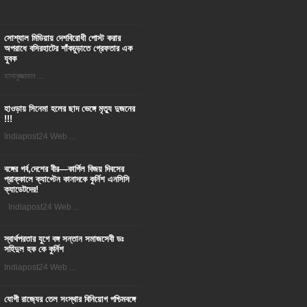
সোশ্যাল মিডিয়ায় দেশবিরোধী পোস্ট করার
অপরাধে বসিরহাটের শাঁকচুড়াতে গ্রেফতার এক
যুবক
হাসানুজ্জামান ...
হাওড়ায় সিনেমা হলের ছাদ ভেঙ্গে মৃত্যু দুজনের
!!!
Indiapost24 Web ...
বঙ্গের গর্ব,দেশের বীর—কার্গিল বিজয় দিবসের
প্রাক্কালে ক্যাপ্টেন কানাদকে কুর্নিশ এনসিসি
ক্যাডেটদের!
Indiapost24 Web ...
স্বার্থপরতার যুগে বঙ্গ সন্তান সমাজসেবী ডঃ
সহিদুল হক কে কুর্নিশ
Indiapost24 Web ...
যোগী রাজ‍্যের তেল সংস্থার বিনিয়োগ পশ্চিমবঙ্গে