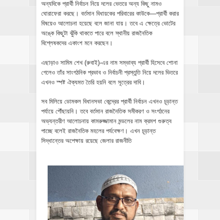
অন্যদিকে প্রার্থী নির্বাচন নিয়ে দলের ভেতরে অন্য কিছু নামও
ঘোরাফেরা করছে। বর্তমান বিধায়কের পরিবারের কাউকে—প্রার্থী করার
বিষয়েও আলোচনা হয়েছে বলে জানা যায়। তবে এ ক্ষেত্রে ভোটের
অঙ্কে কিছুটা ঝুঁকি থাকতে পারে বলে স্থানীয় রাজনৈতিক
বিশ্লেষকদের একাংশ মনে করছেন।
এছাড়াও সামিম শেখ (রুবাই)-এর নাম সম্ভাব্য প্রার্থী হিসেবে শোনা
গেলেও তাঁর সাংগঠনিক প্রভাব ও নির্বাচনী প্রস্তুতি নিয়ে দলের ভিতরে
এখনও স্পষ্ট ঐক্যমত তৈরি হয়নি বলে সূত্রের দাবি।
সব মিলিয়ে ডোমকল বিধানসভা কেন্দ্রের প্রার্থী নির্বাচন এখনও চূড়ান্ত
পর্যায়ে পৌঁছায়নি। তবে বর্তমান রাজনৈতিক সমীকরণ ও সংগঠনের
অভ্যন্তরীণ আলোচনায় কামরুজ্জামান মন্ডলের নাম ক্রমশ গুরুত্ব
পাচ্ছে বলেই রাজনৈতিক মহলের পর্যবেক্ষণ। এখন চূড়ান্ত
সিদ্ধান্তের অপেক্ষায় রয়েছে জেলার রাজনীতি