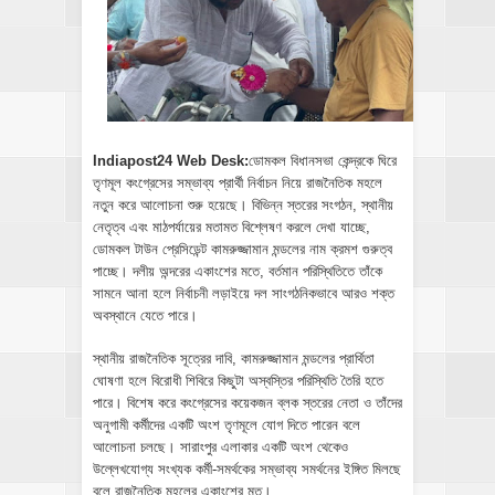
Indiapost24 Web Desk:
ডোমকল বিধানসভা কেন্দ্রকে ঘিরে
তৃণমূল কংগ্রেসের সম্ভাব্য প্রার্থী নির্বাচন নিয়ে রাজনৈতিক মহলে
নতুন করে আলোচনা শুরু হয়েছে। বিভিন্ন স্তরের সংগঠন, স্থানীয়
নেতৃত্ব এবং মাঠপর্যায়ের মতামত বিশ্লেষণ করলে দেখা যাচ্ছে,
ডোমকল টাউন প্রেসিডেন্ট কামরুজ্জামান মন্ডলের নাম ক্রমশ গুরুত্ব
পাচ্ছে। দলীয় অন্দরের একাংশের মতে, বর্তমান পরিস্থিতিতে তাঁকে
সামনে আনা হলে নির্বাচনী লড়াইয়ে দল সাংগঠনিকভাবে আরও শক্ত
অবস্থানে যেতে পারে।
স্থানীয় রাজনৈতিক সূত্রের দাবি, কামরুজ্জামান মন্ডলের প্রার্থিতা
ঘোষণা হলে বিরোধী শিবিরে কিছুটা অস্বস্তির পরিস্থিতি তৈরি হতে
পারে। বিশেষ করে কংগ্রেসের কয়েকজন ব্লক স্তরের নেতা ও তাঁদের
অনুগামী কর্মীদের একটি অংশ তৃণমূলে যোগ দিতে পারেন বলে
আলোচনা চলছে। সারাংপুর এলাকার একটি অংশ থেকেও
উল্লেখযোগ্য সংখ্যক কর্মী-সমর্থকের সম্ভাব্য সমর্থনের ইঙ্গিত মিলছে
বলে রাজনৈতিক মহলের একাংশের মত।