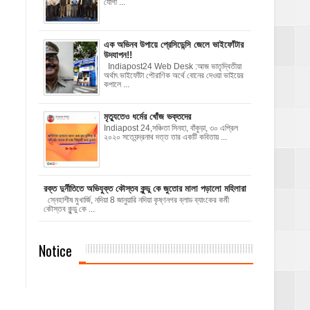
যোগী ...
এক অভিনব উপায়ে প্রেসিডেন্সি জেলে ভাইফোঁটার
উদযাপন!!
Indiapost24 Web Desk :আজ ভাতৃদ্বিতীয়া
অর্থাৎ ভাইফোঁটা পৌরাণিক অর্থে বোনের দেওয়া ভাইয়ের
কপালে ...
মৃত্যুতেও ধর্মের খোঁজ ভক্তদের
Indiapost 24,সঞ্চিতা সিনহা, বাঁকুড়া, ৩০ এপ্রিল
২০২০ সত্যেন্দ্রনাথ দত্ত তার একটি কবিতায় ...
রক্ত দুর্নীতিতে অভিযুক্ত কৌস্তব কুন্ডু কে জুতোর মালা পড়ালো মহিলারা
স্নেহাশীষ মুখার্জি, নদিয়া 8 জানুয়ারি নদিয়া কৃষ্ণনগর ব্লাড ব্যাংকের কর্মী
কৌস্তব কুন্ডু কে ...
Notice