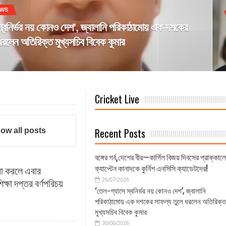
!!!
EWS
স্বনির্ভর নয় কোনও দেশ’, জ্বালানি পরিকাঠামোয় এক দশকের
ধরলেন অতিরিক্ত মুখ্যসচিব বিবেক কুমার
ল্লিতে বৈঠক
Cricket Live
ম্পূর্ণ
টেন্যান্ট জেনারেল ভিএমবি কৃষ্ণন
Recent Posts
ow all posts
দায় তিওয়ারির
বঙ্গের গর্ব,দেশের বীর—কার্গিল বিজয় দিবসের প্রাক্কালে
্ধজাহাজ
ক্যাপ্টেন কানাদকে কুর্নিশ এনসিসি ক্যাডেটদের!
 না করলে এবার
26/07/2026
ক্ষা দপ্তর বর্ণপরিচয়
াপত্তা
‘তেল-গ্যাসে স্বনির্ভর নয় কোনও দেশ’, জ্বালানি
পরিকাঠামোয় এক দশকের সাফল্য তুলে ধরলেন অতিরিক্ত
৬’ সমাপ্ত
মুখ্যসচিব বিবেক কুমার
30/06/2026