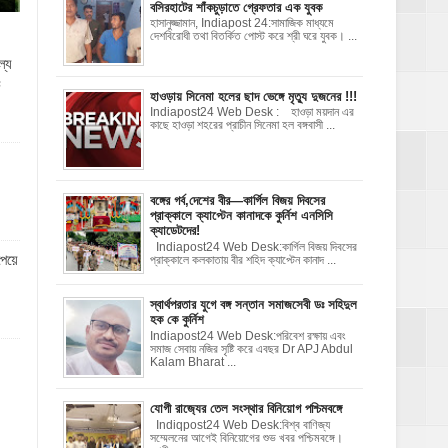
বসিরহাটের শাঁকচুড়াতে গ্রেফতার এক যুবক
হাসানুজ্জামান, Indiapost 24:সামাজিক মাধ্যমে
দেশবিরোধী তথা বিতর্কিত পোস্ট করে শ্রী ঘরে যুবক। ...
ল্য
ক
হাওড়ায় সিনেমা হলের ছাদ ভেঙ্গে মৃত্যু দুজনের !!!
Indiapost24 Web Desk : হাওড়া ময়দান এর
কাছে হাওড়া শহরের প্রাচীন সিনেমা হল বঙ্গবাসী ...
বঙ্গের গর্ব,দেশের বীর—কার্গিল বিজয় দিবসের
প্রাক্কালে ক্যাপ্টেন কানাদকে কুর্নিশ এনসিসি
ক্যাডেটদের!
Indiapost24 Web Desk:কার্গিল বিজয় দিবসের
পেয়ে
প্রাক্কালে কলকাতায় বীর শহিদ ক্যাপ্টেন কানাদ ...
স্বার্থপরতার যুগে বঙ্গ সন্তান সমাজসেবী ডঃ সহিদুল
হক কে কুর্নিশ
Indiapost24 Web Desk:পরিবেশ রক্ষায় এবং
সমাজ সেবায় নজির সৃষ্টি করে এবছর Dr APJ Abdul
Kalam Bharat ...
যোগী রাজ‍্যের তেল সংস্থার বিনিয়োগ পশ্চিমবঙ্গে
Indiqpost24 Web Desk:বিশ্ব বাণিজ্য
সম্মেলনের আগেই বিনিয়োগের শুভ খবর পশ্চিমবঙ্গে।