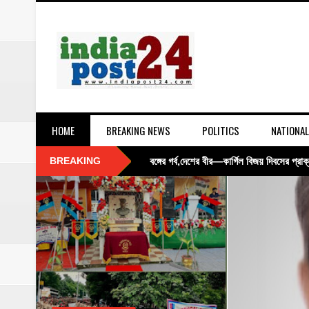
HOME
BREAKING NEWS
POLITICS
NATIONAL
BREAKING
‘তেল-গ্যাসে স্বনির্ভর নয় কোনও দেশ’, জ্বালান
নবান্নে মন্ত্রিসভার বড় সিদ্ধান্ত: বিএসএফকে জ
১০ দিন পর স্বস্তি! সব মামলায় জামিন পেয়ে জেলমুক
সোনা পাপ্পু মামলায় ইডির সাঁড়াশি অভিযান, কল
আগ্নেয়াস্ত্র সহ গ্রেফতার যুবক তদন্তে পুলিশ উদ্ধ