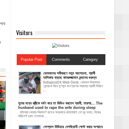
 পথে
Visitors
ন
Popular Post
Comments
Category
ডোমকলের সমীকরণে নতুন আলোচনা, প্রার্থী
তালিকায় বাড়ছে কামরুজ্জামান মন্ডলের গুরুত্ব
Indiapost24 Web Desk: ডোমকল বিধানসভা
কেন্দ্রকে ঘিরে তৃণমূল কংগ্রেসের সম্ভাব্য প্রার্থী নির্বাচন
...
ঘুমের মধ্যে স্ত্রীকে ধর্ষণ করে তা ভিডিও করতেন স্বামী, তারপর… The
husband used to rape the wife during sleep
মহিলারা কোথায় নিরাপদ? রাতের অন্ধকারে রাস্তাঘাটে তো দূর অস্ত, নিজের
বাড়িতেই চরম হেনস্তার ...
সোশ্যাল মিডিয়ায় দেশবিরোধী পোস্ট করার অপরাধে