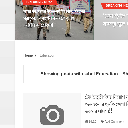
BREAKING NEWS
বুলডোজার অভিযানের বিরুদ্ধে কলকাতায় বিক্ষোভ
BREAKING N
বঙ্গের গর্ব,দেশের বীর—কার্গিল বিজয় দিবসের
‘তেল-গ্যাসে 
অনুব্রতর বাড়ির সামনেই চড়াম চড়াম ঢাক!
প্রাক্কালে ক্যাপ্টেন কানাদকে কুর্নিশ
সাফল্য তুলে 
এনসিসি ক্যাডেটদের!
১ জুন থেকে বাংলায় বড় ধামাকা !
নতুন ভূ-রাজনীতিতে নৌবাহিনীর কৌশল নির্ধারণ,দি
অপারেশন ‘হিম সেতু’: লাচেন থেকে পর্যটক উদ্ধার স
Home
/
Education
ইস্টার্ন কমান্ডে নতুন নেতৃত্ব, দায়িত্ব নিলেন লেফ
Showing posts with label
Education
.
Sh
সেনাজীবনের ইতি, গৌরবের উত্তরাধিকার রেখে বি
দেশীয় প্রযুক্তির জয়, নৌবাহিনীর হাতে ত্রয়ী যুদ
টেট উত্তীর্ণদের নিয়োগ
আত্মহত্যার হুমকি জেলা শি
সাগর কবচ’ মহড়া, ওড়িশায় জোরদার উপকূলীয় নির
ভবনের সামনে!!
হালদিয়ায় অস্ত্র প্রশিক্ষণ শিবির ‘হোশিয়ার–২০২
18:10
Add Comment