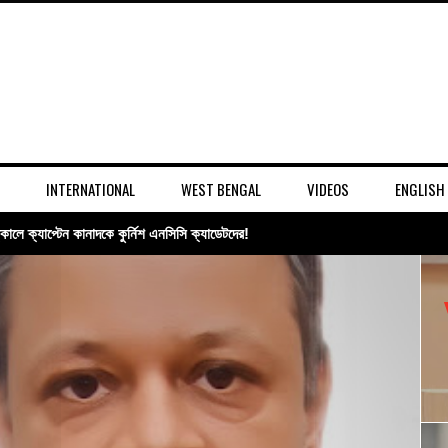
INTERNATIONAL
WEST BENGAL
VIDEOS
ENGLISH
ি পরিকাঠামোয় এক দশকের সাফল্য তুলে ধরলেন অতিরিক্ত মুখ্যসচিব বিবেক কুমার
মি হস্তান্তর, সীমান্ত নিরাপত্তা ও রেল প্রকল্পে জোর !!!
্তির পথে বাংলা পক্ষের গর্গ চট্টোপাধ্যায়!!!
কাতার তিন জায়গায় একযোগে তল্লাশি!!!
ার আগ্নেয়াস্ত্র!