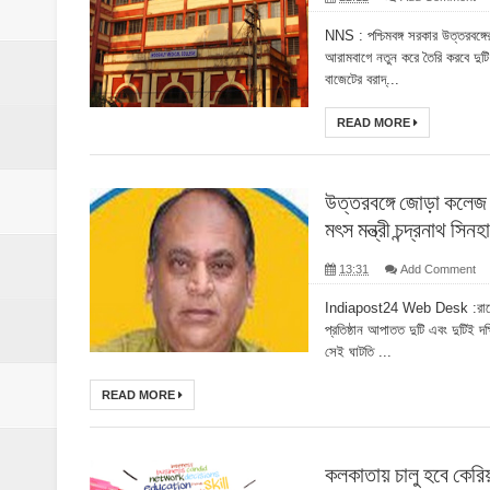
NNS : পশ্চিমবঙ্গ সরকার উত্তরবঙ্গে
আরামবাগে নতুন করে তৈরি করবে দুটি
বাজেটের বরাদ্...
READ MORE
উত্তরবঙ্গে জোড়া কলেজ দ
মৎস মন্ত্রী চন্দ্রনাথ সিনহা
13:31
Add Comment
Indiapost24 Web Desk :রাজ্যে প
প্রতিষ্ঠান আপাতত দুটি এবং দুটিই দ
সেই ঘাটতি ...
READ MORE
কলকাতায় চালু হবে কেরিয়া