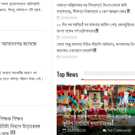
প্রশিক্ষণ শিবির, ড্রোন প্রশিক্ষণেও জোর
ী মমতা বন্দ্যোপাধ্যায় প্রতিশ্রুতি
নবান্নে মন্ত্রিসভার বড় সিদ্ধান্ত: বিএসএফকে জমি
রবেন, কিন্তু অধিকাংশ টেট প্রার্থ...
হস্তান্তর, সীমান্ত নিরাপত্তা ও রেল প্রকল্পে জোর !!!
িকে ভর্ৎসনা
03/06/2026
১০ দিন পর স্বস্তি! সব মামলায় জামিন পেয়ে জেলমুক্তির
বাংলা পক্ষের গর্গ চট্টোপাধ্যায়!!!
় বাড়ছে কামরুজ্জামান মন্ডলের গুরুত্ব
22/05/2026
িতে আসাননগর কলেজে
সোনা পাপ্পু মামলায় ইডির সাঁড়াশি অভিযান, কলকাতার তি
সি কাপ
জায়গায় একযোগে তল্লাশি!!!
22/05/2026
ক্কালে ক্যাপ্টেন কানাদকে কুর্নিশ এনসিসি ক্যাডেটদের!
Top News
লাই করোনা মহামারীর কারণে গত
র হাতে পর্যাপ্ত পরিমাণ টাকা নেই।
বঙ্গের গর্ব,দেশের বীর—কার্গিল বিজয়
দিবসের প্রাক্কালে ক্যাপ্টেন কানাদকে
শিক্ষক শিক্ষন
কুর্নিশ এনসিসি ক্যাডেটদের!
িষ্টা দিবসে উত্তরবঙ্গ
26/07/2026
No Comments
াথ ঘোষ !!!