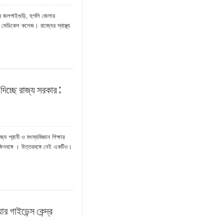
র জলপাইগুড়ি, হুগলি জেলার
 মেডিকেল কলেজ। রাজ্যের স্বাস্থ্য
িচ্ছে রাজ্য সরকার :
্রানী ও মৎস্যবিজ্ঞান শিক্ষার
ক্ষিনবঙ্গে । উত্তরবঙ্গে নেই একটিও।
র গাইডেন্স কেন্দ্র