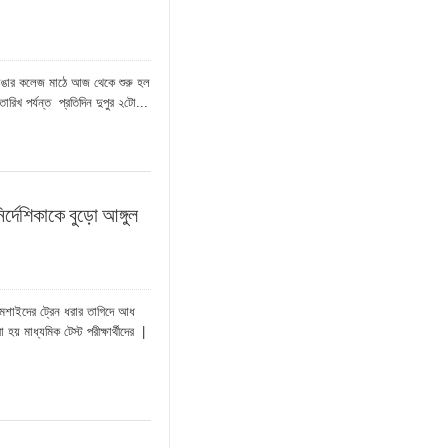
বেলডাঙার কলেজ মাঠে আজ থেকে শুরু হল
ারিখ পর্যন্ত প্রতিদিন দুপুর ২টো...
ির্দেশিকাকে বুড়ো আঙ্গুল
টারমশাইদের ট্রেন ধরার তাগিদে আধ
হয় মাধ্যমিক টেস্ট পরীক্ষার্থীদের |