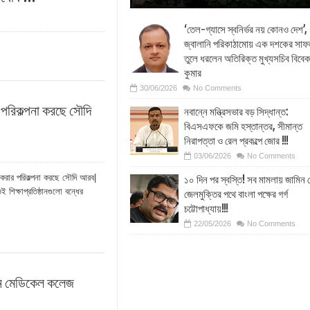
‘তেল-গ্যাসে স্বনির্ভর নয় কোনও দেশ’,
জ্বালানি পরিকাঠামোয় এক দশকের সাফ
তুলে ধরলেন অতিরিক্ত মুখ্যসচিব বিবে
কুমার
30/06/2026
No Comments
 পরিকল্পনা করছে সৌদি
নবান্নে মন্ত্রিসভার বড় সিদ্ধান্ত:
বিএসএফকে জমি হস্তান্তর, সীমান্ত
নিরাপত্তা ও রেল প্রকল্পে জোর !!!
03/06/2026
No Comments
করার পরিকল্পনা করছে সৌদি আরব|
১০ দিন পর স্বস্তি! সব মামলায় জামিন 
 শিক্ষাপ্রতিষ্ঠানগুলো বন্ধের
জেলমুক্তির পথে বাংলা পক্ষের গর্গ
চট্টোপাধ্যায়!!!
22/05/2026
No Comments
ুন মেডিকেল কলেজ